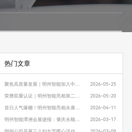
热门文章
2026-05-25
聚焦高质量发展｜明州智能加入中国建筑金属结构协会，X 战警激光切管机赋能防盗窗产业升级
2026-05-20
荣膺双重认证｜明州智能亮相第二届广东不锈钢品牌质量发展大会，入选 “不锈优品 广东质造” 并获评首批推荐官
2026-04-11
首日人气爆棚！明州智能亮相永康机械展，Q系列/M系列切管机凭实力圈粉，诚招区域经销商！
2026-03-17
明州智能潭洲会展捷报：肇庆永顺通李总现场签约，M12巧工匠激光切管机再获青睐
2026-03-09
明州公司开展三八妇女节暖心活动